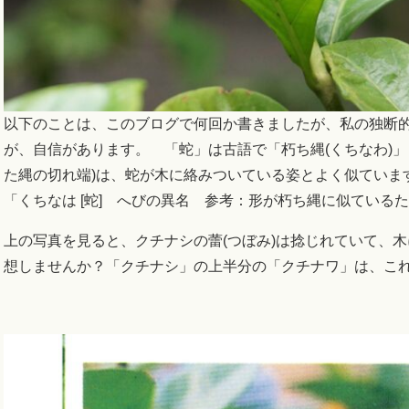
以下のことは、このブログで何回か書きましたが、私の独断
が、自信があります。 「蛇」は古語で「朽ち縄(くちなわ)」
た縄の切れ端)は、蛇が木に絡みついている姿とよく似ていま
「くちなは [蛇] へびの異名 参考：形が朽ち縄に似て
上の写真を見ると、クチナシの蕾(つぼみ)は捻じれていて、
想しませんか？「クチナシ」の上半分の「クチナワ」は、こ