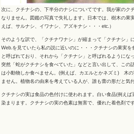
次に、クチナシの、下半分のナシについてです。我が家のク
なりません。図鑑の写真で失礼します。日本では、樹木の果実
えば、サルナシ、イワナシ、アズキナシ・・・etc.）
そのような訳で、「クチナワナシ」が縮まって「クチナシ」
Web.を見ていたら私の説に近いのに・・・クチナシの果実
と呼ばれており、それから「クチナシ」と呼ばれるようにな
突然「蛇がクチナシを食べていた」などと言い出して、この
は小動物しか食べません。(例えば、カエルとかネズミ) 木
ません。植物名の由来を考えている人が、誰も蕾の形だと気
クチナシの実は食品の色付けに使われます。白い食品(例えば
染まります。クチナシの実の色素は無害で、優れた着色剤で