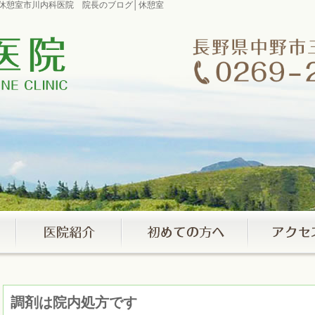
グ│休憩室市川内科医院 院長のブログ│休憩室
調剤は院内処方です