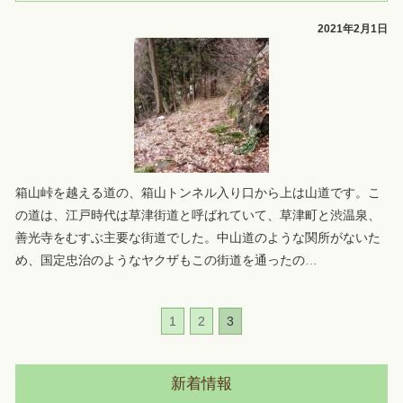
2021年2月1日
箱山峠を越える道の、箱山トンネル入り口から上は山道です。こ
の道は、江戸時代は草津街道と呼ばれていて、草津町と渋温泉、
善光寺をむすぶ主要な街道でした。中山道のような関所がないた
め、国定忠治のようなヤクザもこの街道を通ったの
…
1
2
3
新着情報