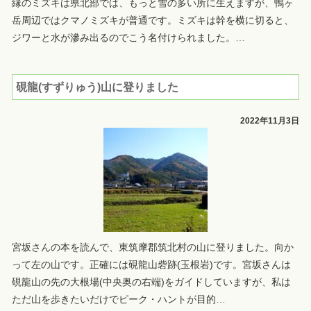
縁のミズキは県北部では、もっと雪の多い所に生えますが、鴨ヶ
岳周辺ではクマノミズキが普通です。ミズキは幹を横に切ると、
ジワーと水が滲み出るのでこう名付けられました。
…
硯龍(すずりゅう)山に登りました
2022年11月3日
宮坂さんの本を読んで、東筑摩郡筑北村の山に登りました。向か
って左の山です。正確には硯龍山砦跡(玉根岩)です。宮坂さんは
硯龍山の先の大根場(中央奥の右端)をガイドしていますが、私は
ただ山を歩きたいだけでピーク・ハントが目的
…