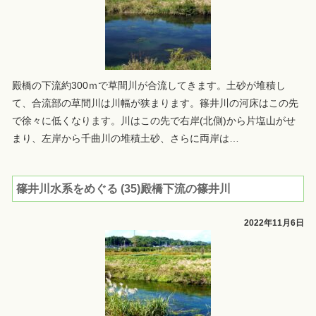
殿橋の下流約300ｍで草間川が合流してきます。土砂が堆積し
て、合流部の草間川は川幅が狭まります。篠井川の河床はこの先
で徐々に低くなります。川はこの先で右岸(北側)から片塩山がせ
まり、左岸から千曲川の堆積土砂、さらに両岸は
…
篠井川水系をめぐる (35)殿橋下流の篠井川
2022年11月6日