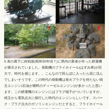
5.表の廊下に終戦後(昭和30年頃？)に県内の業者が作った耕運機
が展示されていました。発動機のフライホイール(はずみ車)が巨
大で、時代を感じます。。こんなので田んぼに入ったら泥に沈ん
でしまいそうです。この時代の発動機は発火プラグを持たない焼
玉エンジン(石油が燃料のディーゼルエンジン)が多かったと思い
ます。この耕運機のエンジンにはプラグ端子がついていますが、
焼玉から電気点火に移行した時代のエンジンらしいです。スパー
ク・プラグ点火のガソリンエンジンだとすると、フライホイール