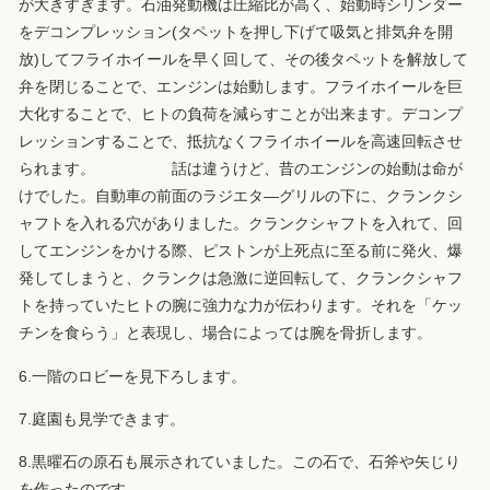
が大きすぎます。石油発動機は圧縮比が高く、始動時シリンダー
をデコンプレッション(タペットを押し下げて吸気と排気弁を開
放)してフライホイールを早く回して、その後タペットを解放して
弁を閉じることで、エンジンは始動します。フライホイールを巨
大化することで、ヒトの負荷を減らすことが出来ます。デコンプ
レッションすることで、抵抗なくフライホイールを高速回転させ
られます。 話は違うけど、昔のエンジンの始動は命が
けでした。自動車の前面のラジエタ―グリルの下に、クランクシ
ャフトを入れる穴がありました。クランクシャフトを入れて、回
してエンジンをかける際、ピストンが上死点に至る前に発火、爆
発してしまうと、クランクは急激に逆回転して、クランクシャフ
トを持っていたヒトの腕に強力な力が伝わります。それを「ケッ
チンを食らう」と表現し、場合によっては腕を骨折します。
6.一階のロビーを見下ろします。
7.庭園も見学できます。
8.黒曜石の原石も展示されていました。この石で、石斧や矢じり
を作ったのです。