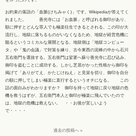
お約束の落語の「血脈(けちみゃく)」です。Wikipediaが答えてく
れました。 善光寺には「お血脈」と呼ばれる御印があり、
額に押すとどんな罪人でも極楽往生できるとされる。この印が大
流行し、地獄に落ちるものがいなくなるため、地獄が経営危機に
陥るというコミカルな展開となる。地獄側は「地獄コンピュー
タ」や「鬼の会議」で対策を練り、古今東西の泥棒の中から石川
五右衛門を選抜する。五右衛門は娑婆へ蘇り善光寺に忍び込み、
御印を盗むことに成功する。しかし芝居がかった性格から御印を
掲げて「ありがてえ、かたじけねえ」と見栄を切り、御印を自分
の額に押してしまい極楽に直行するというオチになる。 この
話の面白みがわかりますか？ 御印を持って地獄に戻り地獄の危
機を救うはずが、五右衛門本人と御印が極楽に飛んでいたので
は、地獄の危機は救えない。 ・・お後が宜しいよう
で・・・・
過去の投稿へ »