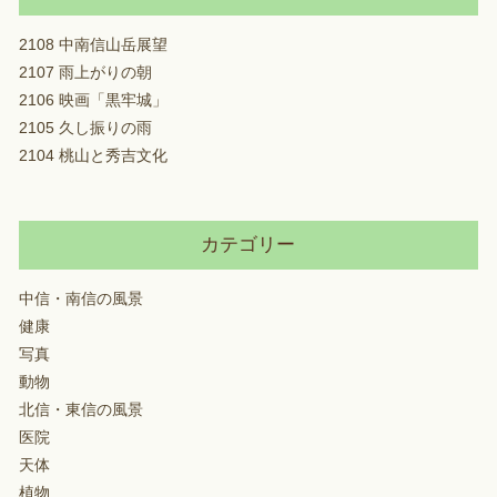
2108 中南信山岳展望
2107 雨上がりの朝
2106 映画「黒牢城」
2105 久し振りの雨
2104 桃山と秀吉文化
カテゴリー
中信・南信の風景
健康
写真
動物
北信・東信の風景
医院
天体
植物